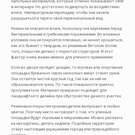
напольных материалов, которые отлично показывают себя
в интерьере. Но достаточно подвергнуть их воздействию
влаги, температурным перепадам, чтобы они начали
разрушаться и терять свой первоначальный вид.
Резина не опасается влаги, поскольку она неуязвима перед
бактериальными и грибковыми поражениями. Во влажных
условиях она не покроется плесенью, не начнет крошиться,
как это бывает с твердым, но уязвимым бетоном. Более
того, покрытия делают с пористой структурой. И этот
фактор очень важен именно для уличного применения.
Если во дворе пройдет дождик, то игровая или спортивная
площадка буквально через несколько минут станет сухой.
Она остается чистой круглый год, так как на ней не
образовывается грязь. По такой поверхности приятно
прогуливаться. Материал прекрасно подойдет для
ландшафтного дизайна при обустройстве дачного участка.
Резиновые покрытия производители выпускают в любых
цветах. Поэтому никто не говорит о том, что уличные
площадки будут скучными и некрасивыми. Можно рисовать
на них картины, делать надписи. Подобные территории
станут настоящим украшением города или приусадебного
участка.