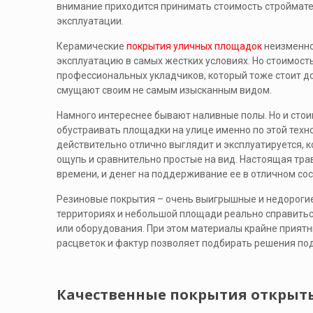
внимание приходится принимать стоимость стройматер
эксплуатации.
Керамические
покрытия уличных площадок
неизменно
эксплуатацию в самых жестких условиях. Но стоимость
профессиональных укладчиков, который тоже стоит до
смущают своим не самым изысканным видом.
Намного интереснее бывают наливные полы. Но и стои
обустраивать площадки на улице именно по этой техно
действительно отлично выглядит и эксплуатируется, 
ощупь и сравнительно простые на вид. Настоящая трав
времени, и денег на поддерживание ее в отличном сос
Резиновые покрытия – очень выигрышные и недорогие.
территориях и небольшой площади реально справиться
или оборудования. При этом материалы крайне приятн
расцветок и фактур позволяет подбирать решения по
Качественные покрытия открыт