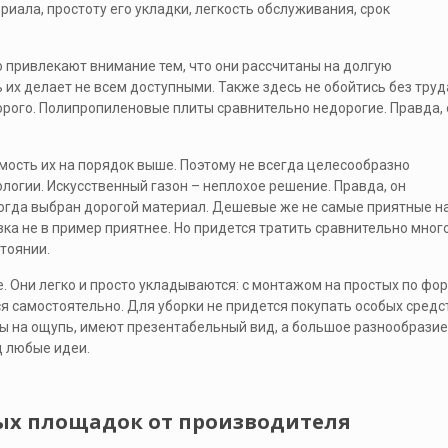
иала, простоту его укладки, легкость обслуживания, срок
 привлекают внимание тем, что они рассчитаны на долгую
 их делает не всем доступными. Также здесь не обойтись без труд
рого. Полипропиленовые плиты сравнительно недорогие. Правда, 
мость их на порядок выше. Поэтому не всегда целесообразно
логии. Искусственный газон – неплохое решение. Правда, он
когда выбран дорогой материал. Дешевые же не самые приятные н
ка не в пример приятнее. Но придется тратить сравнительно много
тоянии.
 Они легко и просто укладываются: с монтажом на простых по фо
 самостоятельно. Для уборки не придется покупать особых средс
ы на ощупь, имеют презентабельный вид, а большое разнообразие
д любые идеи.
ых площадок от производителя