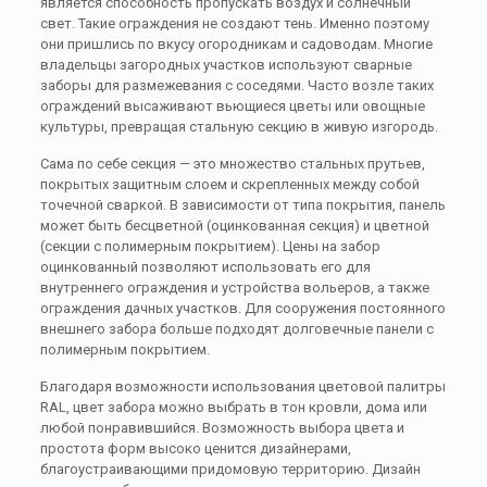
является способность пропускать воздух и солнечный
свет. Такие ограждения не создают тень. Именно поэтому
они пришлись по вкусу огородникам и садоводам. Многие
владельцы загородных участков используют сварные
заборы для размежевания с соседями. Часто возле таких
ограждений высаживают вьющиеся цветы или овощные
культуры, превращая стальную секцию в живую изгородь.
Сама по себе секция — это множество стальных прутьев,
покрытых защитным слоем и скрепленных между собой
точечной сваркой. В зависимости от типа покрытия, панель
может быть бесцветной (оцинкованная секция) и цветной
(секции с полимерным покрытием). Цены на забор
оцинкованный позволяют использовать его для
внутреннего ограждения и устройства вольеров, а также
ограждения дачных участков. Для сооружения постоянного
внешнего забора больше подходят долговечные панели с
полимерным покрытием.
Благодаря возможности использования цветовой палитры
RAL, цвет забора можно выбрать в тон кровли, дома или
любой понравившийся. Возможность выбора цвета и
простота форм высоко ценится дизайнерами,
благоустраивающими придомовую территорию. Дизайн