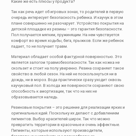
Какие же есть плюсы у продукта?
Так как речь идет об игровых зонах, то родителей в первую
очередь интересует безопасность ребенка. И каучук в этом
плане совершенно не разочарует. Устройство покрытия на
детской площадке из резины – это гарантия безопасности.
Пол получается мягким, пружинящим. На нем чувствуется
комфорт во время ходьбы, бега, прыжков. Если же ребенок
падает, то не получает травм.
Материал обладает особой фактурной поверхностью. Это
является залогом травмобезопасности. Так как ножка не
скользит и стоит на полу уверенно. Резина сохраняет такое
свойство в любой сезон. На ней не поскользнуться ни в
дождь, ни в мороз. Вода практически сразу уходит сквозь
каучуковый пол. В холода же поверхности сохраняют свою
способность к амортизации, так что на них не
образовывается наледь.
Резиновые покрытия – это решение для реализации ярких и
оригинальных идей. Поскольку их делают с добавлением
пигментов. Выбор красителей широк. Так что можно
превратить территории в красочные и очень эффектные.
Пигменты, которые используют производители,