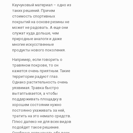
Каучуковый материал – одно из
таких решений. Причем
стоимость спортивных
покрытий на основе резины не
может не радовать. А еще они
служат куда дольше, чем
природные аналоги и даже
многие искусственные
продукты нового поколения.
Например, если говорить о
травяном покрове, то он
кажется очень приятным. Такие
территории радуют глаз.
Однако растительность очень
уязвимая. Травка быстро
вытаптывается, а чтобы
поддерживать площадку в
хорошем состоянии нужно
постоянно ухаживать за ней,
тратить на это немало средств.
Плюс далеко не для всех видов
подойдет такое решение.
Особенно если узнать обо всех