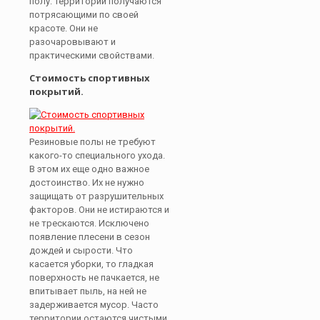
полу. Территории получаются
потрясающими по своей
красоте. Они не
разочаровывают и
практическими свойствами.
Стоимость спортивных
покрытий.
Резиновые полы не требуют
какого-то специального ухода.
В этом их еще одно важное
достоинство. Их не нужно
защищать от разрушительных
факторов. Они не истираются и
не трескаются. Исключено
появление плесени в сезон
дождей и сырости. Что
касается уборки, то гладкая
поверхность не пачкается, не
впитывает пыль, на ней не
задерживается мусор. Часто
территории остаются чистыми