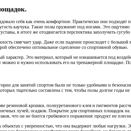
лощадок.
довало себя как очень комфортное. Практически они подходят 
ругость каучука. Такие полы пружинят под ногами. Это ощутимо
суставы, в итоге же отодвигается перспектива заполучить сугуб
хность смягчает удар. Даже если падение происходит с большой 
орой обеспечено оптимальное сцепление со спортивной обувью.
й характер. Это материал, который не изнашивается под воздей
 можно и нужно использовать его на тренажерной площадке. Пов
ории для занятий спортом были не только удобными и безопасны
которых тщательно составлена с тем, чтобы полы долгие годы н
ве резиновой крошки, полиуретанового клея и пигментов рассчи
лнечных лучей, осадков. Покрытие для спортивных площадок на 
 таков, что он не боится грибкового поражения: продукт не плесн
бъектах с уверенностью, что она выдержит любые нагрузки. Это