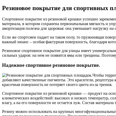
Резиновое покрытие для спортивных п
Спортивное покрытие из резиновой крошки успешно зарекомен
материала, в котором сохранена первоначальная мягкость и уп
амортизация полезна для здоровья: она уменьшает нагрузку на 
Если же спортсмен падает на таком полу, то пружинящая повер
важный нюанс – особая фактурная поверхность, благодаря кот
Резиновое спортивное покрытие для улицы имеет универсальны
сильных ударов: на нем не появятся ямы или трещины. Поэтому
Надежное спортивное резиновое покрытие.
Чтобы террит
добавляют качественные пигменты. Это красители, рецептура 
красочная поверхность не потеряет своего цвета из-за трения.
Спортивное покрытие из резиновой крошки — продукт на осно
климатических воздействий: высоких и низких температур, со
влагу, а на его поверхности не остается луж. Состав материала
Резину можно использовать на крупных многофункциональных о