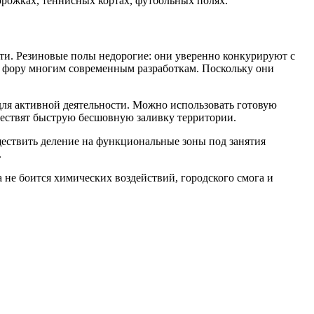
орожках, теннисных кортах, футбольных полях.
ти. Резиновые полы недорогие: они уверенно конкурируют с
ь фору многим современным разработкам. Поскольку они
ля активной деятельности. Можно использовать готовую
ществят быструю бесшовную заливку территории.
ествить деление на функциональные зоны под занятия
.
 не боится химических воздействий, городского смога и