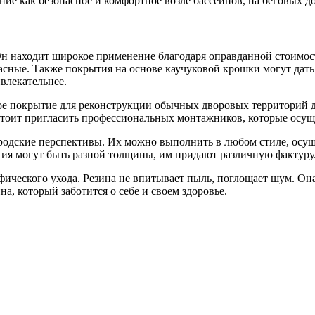
ие как безопасное и комфортное возле бассейнов, на беговых д
 Он находит широкое применение благодаря оправданной стоимос
асные. Также покрытия на основе каучуковой крошки могут дат
влекательнее.
е покрытие для реконструкции обычных дворовых территорий д
 стоит пригласить профессиональных монтажников, которые осу
одские перспективы. Их можно выполнить в любом стиле, осущ
тия могут быть разной толщины, им придают различную фактуру
ического ухода. Резина не впитывает пыль, поглощает шум. Она
а, который заботится о себе и своем здоровье.