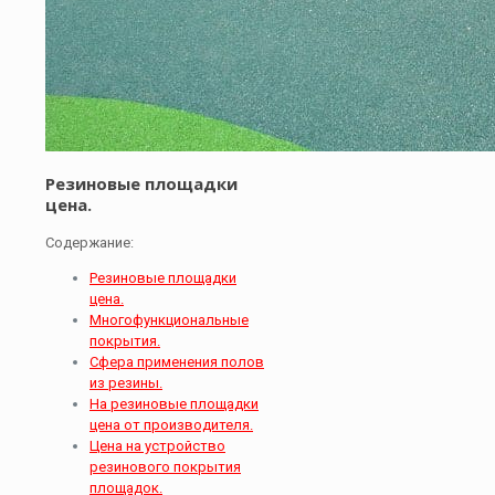
Резиновые площадки
цена.
Содержание:
Резиновые площадки
цена.
Многофункциональные
покрытия.
Сфера применения полов
из резины.
На резиновые площадки
цена от производителя.
Цена на устройство
резинового покрытия
площадок.