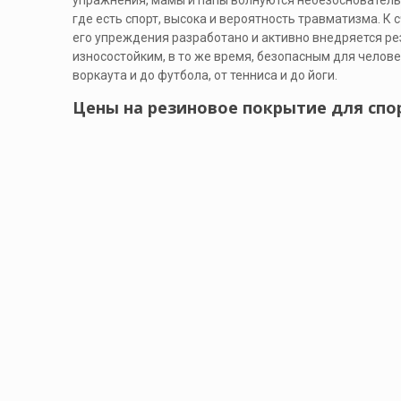
упражнения, мамы и папы волнуются небезосновательн
где есть спорт, высока и вероятность травматизма. К 
его упреждения разработано и активно внедряется ре
износостойким, в то же время, безопасным для челове
воркаута и до футбола, от тенниса и до йоги.
Цены на резиновое покрытие для сп