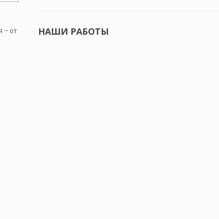
НАШИ РАБОТЫ
 – от