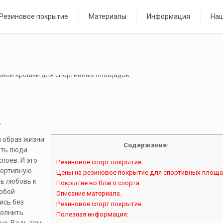
Резиновое покрытие
Материалы
Информация
Наш
.
й образ жизни
Содержание:
ать люди
лоев. И это
Резиновое спорт покрытие.
портивную
Цены на резиновое покрытие для спортивных площа
ть любовь к
Покрытие во благо спорта.
собой
Описание материала.
ись без
Резиновое спорт покрытие.
полнить
Полезная информация: