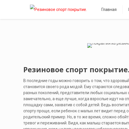
Главная
Резиновое спорт покрытие
В последние годы можно говорить о том, что здоровы
становится своего рода модой. Ему стараются следов
разных поколений, представители любых социальных с
замечательно, а еще лучше, когда взрослые идут на с
площадку сами, захватив с собой детей. Ведь воспита
спорту проще, если ребенок с малых лет видит перед 
родительский пример. Но, в то же время, сложно обойт
тревог и переживаний. Видя, как малыш старается вы