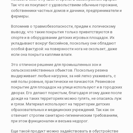
Так что их покупают с удовольствием обычные горожане,
собственники частных домов и дачники, предприниматели и
фермеры.
Вспомнив о травмобезопасности, придем к логическому
выводу, что такие покрытия только приветствуются в
спорте и в оборудовании детских игровых площадок. Их
укладывают вокруг бассейнов, поскольку они обладают
особой фактурой: на поверхности нога не скользит, даже
если она покрыта каплями влаги.
Это отличное решение для промышленных зон и
сельскохозяйственных объектов. Поскольку резина
выдерживает любые нагрузки, за ней легко ухаживать, с
ней полы ровные, практически не пачкаются. Резиновое
покрытие для площадок на улице используют и в городских
дворах. Его делают пористым, благодаря этому даже после
дождя на таких территориях можно гулять, не опасаясь луж
и грязи. Материал используют на территории детских
образовательных и медицинских учреждений. Так как он
отвечает строгим санитарно-гигиеническим требованиям,
при этом функционален и весьма недорог.
Еще такой продукт можно задействовать в обустройстве