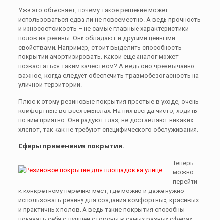
Уже это объясняет, почему такое решение может
использоваться едва ли не повсеместно. А ведь прочность
и износостойкость – не самые главные характеристики
полов из резины. Они обладают и другими ценными
свойствами. Например, стоит выделить способность
покрытий амортизировать. Какой еще аналог может
похвастаться таким качеством? А ведь оно чрезвычайно
важное, когда следует обеспечить травмобезопасность на
уличной территории.
Плюс к этому резиновые покрытия простые в уходе, очень
комфортные во всех смыслах. На них всегда чисто, ходить
по ним приятно. Они радуют глаз, не доставляют никаких
хлопот, так как не требуют специфического обслуживания.
Сферы применения покрытия.
Теперь
можно
перейти
к конкретному перечню мест, где можно и даже нужно
использовать резину для создания комфортных, красивых
и практичных полов. А ведь такие покрытия способны
показать себя с лучшей стороны в самых разных сферах.