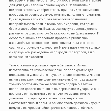
переоценить значимость такого изобретения, как материал
для укладки на пол на основе каучука. Сравнительно
недавно в голову изобретателям пришла идея, как можно
превращать резину в замечательные напольные покрытия.
И, что вдвойне приятно, эта технология позволяет
перерабатывать резинотехнические изделия, которые
были в употреблении. Ведь масса каучука используется в
разных отраслях, а потом безжалостно выбрасывается. И
особого внимания требовала проблема утилизации
автомобильных покрышек. Ведь они выкидываются на
свалки в огромном количестве. И речь идет уже не только
о неразумном расходовании природных ресурсов, а и о
загрязнении экологии.
Теперь же шины успешно перерабатывают. Из них
изготавливают неубиваемое резиновое покрытие для
площадок на улице. И это неудивительно: вспомним, что на
шины выпадают повышенные нагрузки. Они подвержены
трению постоянно, также если авто подпрыгивает на
неровной дороге, покрышки выдерживают и удары. И они
не лопаются, не истираются в течение сравнительно
длительного периода постоянной эксплуатации.
Соответственно, и полы на основе столь прочного каучука
получаются чрезвычайно прочными, износостойкими.