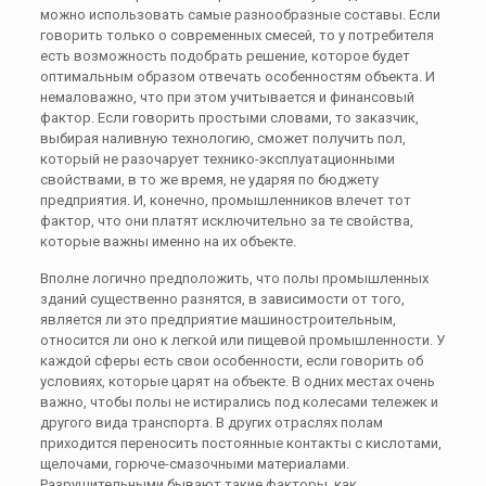
можно использовать самые разнообразные составы. Если
говорить только о современных смесей, то у потребителя
есть возможность подобрать решение, которое будет
оптимальным образом отвечать особенностям объекта. И
немаловажно, что при этом учитывается и финансовый
фактор. Если говорить простыми словами, то заказчик,
выбирая наливную технологию, сможет получить пол,
который не разочарует технико-эксплуатационными
свойствами, в то же время, не ударяя по бюджету
предприятия. И, конечно, промышленников влечет тот
фактор, что они платят исключительно за те свойства,
которые важны именно на их объекте.
Вполне логично предположить, что полы промышленных
зданий существенно разнятся, в зависимости от того,
является ли это предприятие машиностроительным,
относится ли оно к легкой или пищевой промышленности. У
каждой сферы есть свои особенности, если говорить об
условиях, которые царят на объекте. В одних местах очень
важно, чтобы полы не истирались под колесами тележек и
другого вида транспорта. В других отраслях полам
приходится переносить постоянные контакты с кислотами,
щелочами, горюче-смазочными материалами.
Разрушительными бывают такие факторы, как