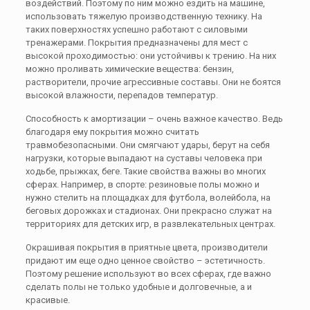
воздействий. Поэтому по ним можно ездить на машине,
использовать тяжелую производственную технику. На
таких поверхностях успешно работают с силовыми
тренажерами. Покрытия предназначены для мест с
высокой проходимостью: они устойчивы к трению. На них
можно проливать химические вещества: бензин,
растворители, прочие агрессивные составы. Они не боятся
высокой влажности, перепадов температур.
Способность к амортизации – очень важное качество. Ведь
благодаря ему покрытия можно считать
травмобезопасными. Они смягчают удары, берут на себя
нагрузки, которые выпадают на суставы человека при
ходьбе, прыжках, беге. Такие свойства важны во многих
сферах. Например, в спорте: резиновые полы можно и
нужно стелить на площадках для футбола, волейбола, на
беговых дорожках и стадионах. Они прекрасно служат на
территориях для детских игр, в развлекательных центрах.
Окрашивая покрытия в приятные цвета, производители
придают им еще одно ценное свойство – эстетичность.
Поэтому решение используют во всех сферах, где важно
сделать полы не только удобные и долговечные, а и
красивые.