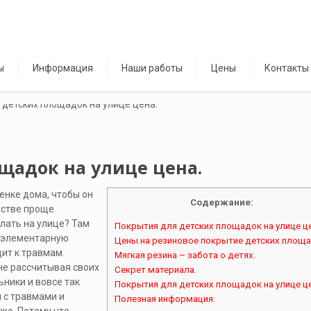
ы
Информация
Наши работы
Цены
Контакты
щадок на улице цена.
енке дома, чтобы он
Содержание:
нстве проще
лать на улице? Там
Покрытия для детских площадок на улице це
я элементарную
Цены на резиновое покрытие детских площа
ит к травмам.
Мягкая резина – забота о детях.
не рассчитывая своих
Секрет материала.
ьники и вовсе так
Покрытия для детских площадок на улице це
 с травмами и
Полезная информация: