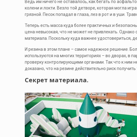
Ведь им ничего не оставалось, как бегать по асфальт
колени и локти. Везло той детворе, которая могла игр
грязной. Песок попадал в глаза, лез в рот и в уши. Т
Теперь есть масса куда более практичных и безопасны
цена невысокая, что не может не привлекать. Однако
материала. Поскольку куда важнее удостовериться, де
И резина в этом плане – самое надежное решение. Бол
используются на многих территориях – во дворах, в п
проверку контролирующими органами. Так что к ним не
доказано, что на резине действительно риск получить
Секрет материала.