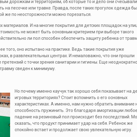
овым дорожкам и территориям, об которые то и дело они счесывали
ать на песочке или травке. Правда, после таких прогулок одежда б
равой же по неосторожности можно порезаться.
х материалов. И на многие покрытия для детских площадок на ули
 стоимость не может быть основным критерием при выборе такого
йствительно ли пол способен обеспечить защиту ребенка от травм
ее того, оно испытано на практике. Ведь такие покрытия уже
арках, в развлекательных центрах. И немаловажно, что они прошли
 претензий с точки зрения санитарии и гигиены. Еще неоднократн
 травму сведен к минимуму.
Но почему именно каучук так хорошо себя показывает на д
игровых территориях? Стоит вспомнить о его основных
характеристиках. А именно, нам нужно обратить внимание н
способность пружинить. Это благодаря амортизации любо
падение на резиновый пол происходит без последствий. М
сказать, что продукт принимает удар на себя. Ребенок же
спокойно встает и продолжает свою увлекательную игру.