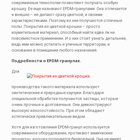
современные технологии позволяют получать особую
крошку. Ее еще называют EPDM-гранулами. Она отличается
и внешне – ее делают сразу цветной, и своими
характеристиками. Поэтому из нее получаются отличные
полы. Покрытия из цветной крошки – просто
изумительный материал, способный найти едва ли не
повсеместное применение. И о них стоит узнать детальнее,
ведь ими можно устилать и уличные территории, и
основание в помещении любого назначения.
Подробности о EPDM-гранулах.
Для
производства такого материала используют
синтетические и природные каучуки. Благодаря
специальной обработке получаются частицы, которые
очень прочные и долговечные. Они демонстрируют
высокую износостойкость. При этом обладают
эстетически привлекательным видом.
Хотя для изготовления EPDM-гранул используется
современное оборудование, протекают химические
процессы, крошка получается безвредной. Она не имеет