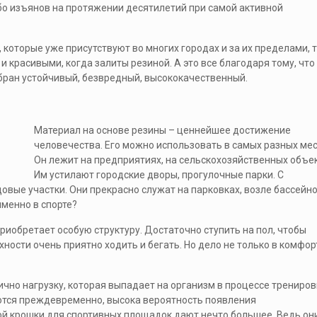
ибо изъянов на протяжении десятилетий при самой активной
которые уже присутствуют во многих городах и за их пределами, 
 красивыми, когда залиты резиной. А это все благодаря тому, что
обран устойчивый, безвредный, высококачественный.
Материал на основе резины – ценнейшее достижение
человечества. Его можно использовать в самых разных мес
Он лежит на предприятиях, на сельскохозяйственных объек
Им устилают городские дворы, прогулочные парки. С
ые участки. Они прекрасно служат на парковках, возле бассейно
именно в спорте?
риобретает особую структуру. Достаточно ступить на пол, чтобы
ности очень приятно ходить и бегать. Но дело не только в комфорт
ично нагрузку, которая выпадает на организм в процессе трениров
ются преждевременно, высока вероятность появления
ой крошки для спортивных площадок дают нечто большее. Ведь он