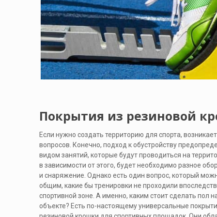
Покрытия из резиновой к
Если нужно создать территорию для спорта, возникает
вопросов. Конечно, подход к обустройству предопред
видом занятий, которые будут проводиться на террито
в зависимости от этого, будет необходимо разное об
и снаряжение. Однако есть один вопрос, который мож
общим, какие бы тренировки не проходили впоследств
спортивной зоне. А именно, каким стоит сделать пол н
объекте? Есть по-настоящему универсальные покрыти
резиновой крошки для спортивных площадок. Они об