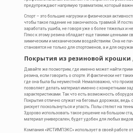
предупреждают напрямую травматизм, который важно
Спорт – это большие нагрузки и физическая активность
чтобы такое падение не закончилось травмой. И посте
заработать ушиба, не говоря уже о более тяжелых и н
Плюс к этому резина обладает еще такими ценными сво
химическим и механическим воздействиям. Она не пач
становятся не только для спортсменов, а и для окруж
Покрытия из резиновой крошки
Давайте же посмотрим, где именно может найти при
резина, если говорить о спорте. И фактически нет таки
где она была бы неуместной. Немаловажно, что произ
позволяет делать материал именно с конкретными з
характеристиками. Так что есть возможность оборудов
Покрытия отлично служат на беговых дорожках, ведь 
рискует поскользнуться и упасть. Полы стелют на тенн
Здорово использовать такое решение на большом ста
материал универсален, будет удобен для любых видов
Компания «ИСТИМПЭКС» использует в своей работе о