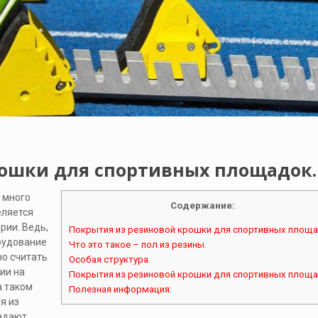
рошки для спортивных площадок.
 много
Содержание:
еляется
рии. Ведь,
Покрытия из резиновой крошки для спортивных площа
орудование
Что это такое – пол из резины.
но считать
Особая структура.
ии на
Покрытия из резиновой крошки для спортивных площа
а таком
Полезная информация:
я из
ладают