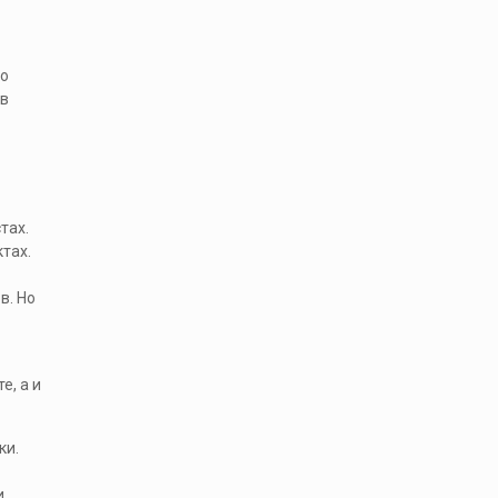
то
 в
тах.
тах.
в. Но
е, а и
ки.
и