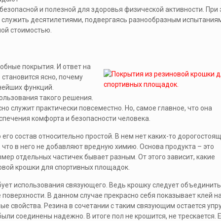
езопасной и полезной для здоровья физической активности. При 
 служить десятилетиями, подвергаясь разнообразным испытаниям
ной стоимостью.
добные покрытия. И ответ на
 становится ясно, почему
нейших функций.
пользования такого решения.
сно служит практически повсеместно. Но, самое главное, что она
еспечения комфорта и безопасности человека.
 его состав относительно простой. В нем нет каких-то дорогостоя
 что в него не добавляют вредную химию. Основа продукта – это
змер отдельных частичек бывает разным. От этого зависит, какие
новой крошки для спортивных площадок.
бует использования связующего. Ведь крошку следует объединить
 поверхности. В данном случае прекрасно себя показывает клей н
ые свойства. Резина в сочетании с таким связующим остается упру
были соединены надежно. В итоге пол не крошится, не трескается. 