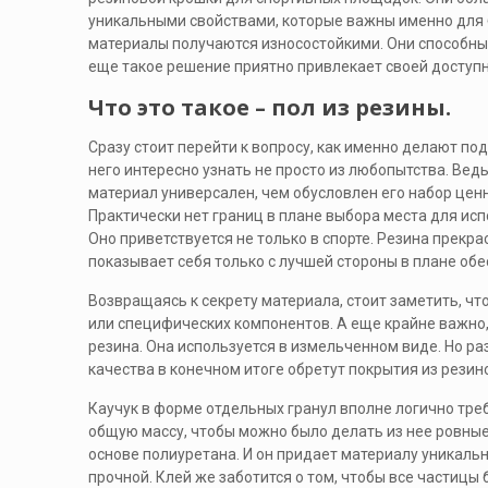
уникальными свойствами, которые важны именно для б
материалы получаются износостойкими. Они способны
еще такое решение приятно привлекает своей доступ
Что это такое – пол из резины.
Сразу стоит перейти к вопросу, как именно делают по
него интересно узнать не просто из любопытства. Ведь
материал универсален, чем обусловлен его набор цен
Практически нет границ в плане выбора места для ис
Оно приветствуется не только в спорте. Резина прекра
показывает себя только с лучшей стороны в плане об
Возвращаясь к секрету материала, стоит заметить, что
или специфических компонентов. А еще крайне важно,
резина. Она используется в измельченном виде. Но ра
качества в конечном итоге обретут покрытия из рези
Каучук в форме отдельных гранул вполне логично тре
общую массу, чтобы можно было делать из нее ровные
основе полиуретана. И он придает материалу уникальн
прочной. Клей же заботится о том, чтобы все частицы 