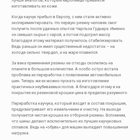
лучше аналогов, которые европейцы привыкли
изготавливать из кожи.
Когда каучук прибыл в Европу, с ним стали активно
экспериментировать. Но первую резину человек смог
получить после удачных опытов Чарльза Гудьира. Именно
он смешал сырье с серой, а потом подогрел массу.
Благодаря этому материал получилось стабилизировать.
Ведь раньше он имел существенный недостаток – на
холоде сильно твердел, а на жаре плавился.
За века применения резины ее отходы скопились на
планете в большом количестве. А особо остро встала
проблема их переработки с появлением автомобильных
шин. Теперь же их можно пускать на изготовление
практичных неубиваемых полов. А благодаря этому и на
покрытие из резиновой крошки цена в пределах разумного.
Переработка каучука, который входит в состав покрышек,
предусматривает его измельчение и очистку. На выходе
получается чистая крошка из отборной резины. Вспомним,
что шины делают исключительно из лучших каучуковых
сплавов. Ведь на «обувь» для машин выпадает повышенная
нагрузка.