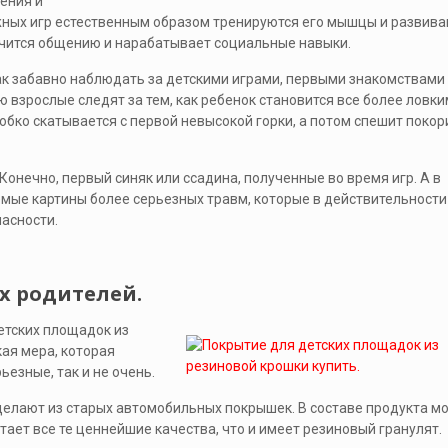
ения и
жных игр естественным образом тренируются его мышцы и развив
учится общению и нарабатывает социальные навыки.
ак забавно наблюдать за детскими играми, первыми знакомствами
 взрослые следят за тем, как ребенок становится все более ловки
бко скатывается с первой невысокой горки, а потом спешит покор
Конечно, первый синяк или ссадина, полученные во время игр. А в
емые картины более серьезных травм, которые в действительности
пасности.
х родителей.
етских площадок из
ая мера, которая
езные, так и не очень.
делают из старых автомобильных покрышек. В составе продукта м
тает все те ценнейшие качества, что и имеет резиновый гранулят.