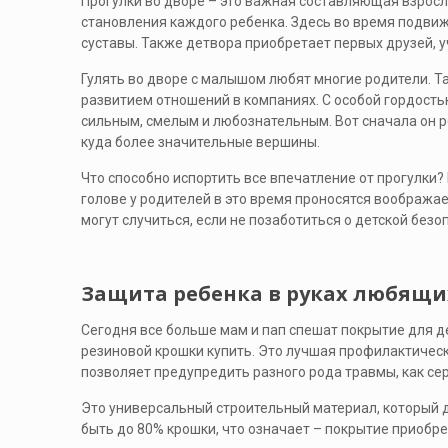
Прогулки во дворе – это важная составляющая взросл
становления каждого ребенка. Здесь во время подви
суставы. Также детвора приобретает первых друзей, 
Гулять во дворе с малышом любят многие родители. Т
развитием отношений в компаниях. С особой гордостью
сильным, смелым и любознательным. Вот сначала он ро
куда более значительные вершины.
Что способно испортить все впечатление от прогулки? 
голове у родителей в это время проносятся вообража
могут случиться, если не позаботиться о детской безо
Защита ребенка в руках любящи
Сегодня все больше мам и пап спешат покрытие для д
резиновой крошки купить. Это лучшая профилактическ
позволяет предупредить разного рода травмы, как серь
Это универсальный строительный материал, который 
быть до 80% крошки, что означает – покрытие приобре