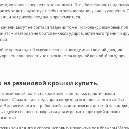
сти, которая совершенно не скользит. Это обеспечивает надежну
чатся ходить, чувствуют себя на резиновом полу очень уверенно. 
зят, и нет рисков неудачно приземлиться.
 качели, могут не бояться падений тоже. Поскольку резиновый пол
ри этом материал не боится никаких ударов, активного трения и др
тся.
юбое время года. В сырую осеннюю погоду или в летний дождик
й морозец поверхность не покрывается ледяной коркой: благодаря
 из резиновой крошки купить.
и резиновый пол быть красивым, а не только практичным и
ным? Обязательно, ведь производители выполняют его в любых
х. В зависимости от требований, выдвигаемых к детской площадке,
ых других нюансов, покрытия для игровых территорий делают
ных плит.
ских зон для игр и спорта, используя покрытие под брендом Magn