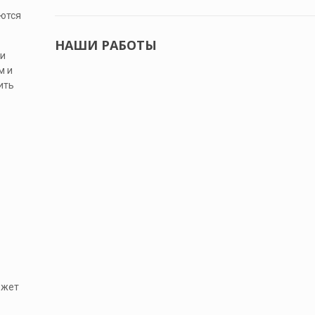
аются
НАШИ РАБОТЫ
 и
м и
ить
ожет