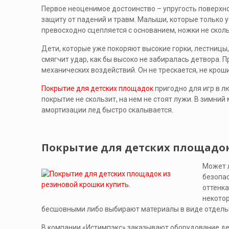
Первое неоценимое достоинство – упругость поверхно
защиту от падений и травм. Малыши, которые только у
превосходно сцепляется с основанием, ножки не сколь
Дети, которые уже покоряют высокие горки, лестницы,
смягчит удар, как бы высоко не забиралась детвора. П
механических воздействий. Он не трескается, не кроши
Покрытие для детских площадок
пригодно для игр в л
покрытие не скользит, на нем не стоят лужи. В зимни
амортизации лед быстро скалывается.
Покрытие для детских площадок
Может л
безопас
оттенка
некотор
бесшовными либо выбирают материалы в виде отдель
В компании «Истимпэкс» заказывают оборудование дет