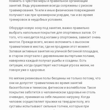
помнить о чувстве меры и правильной организации
занятий. Ведь упражнения всегда сопряжены с риском
травмирования. Те или и иные физические повреждения
получают как при чрезмерном усердии, так и во время
тренировок в неудобных условиях.
Оборудуя новую зону под занятия, важно правильно
выбрать напольные покрытия для спортивных залов. От
того, что находится под ногами у спортсмена, зависит очень
многое. Прежде всего, можно вспомнить о высоком
травматизме в местах, где не продуман этот момент.
Затевая активные занятия на уличной бетонной площадке,
в старом спортзале с деревянными вытертыми полами,
наверняка каждый получал ушибы и ссадины. Есть
ситуации, когда существует настоящая угроза жизни, не
говоря уже о здоровье.
Но мягкие резиновые полы бесценны не только потому, что
они не допустят травматизма во время занятий
баскетболом и теннисом, фитнесом и волейболом. Такое
покрытие заботится о человеческом здоровье не столь
очевидно, принимая на себя лишнюю нагрузку. Когда
человек осуществляет прыжки на твердом полу, его
суставы испытывают сильные толчки, которые при