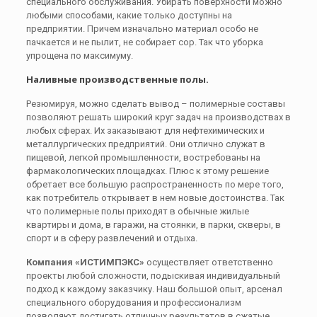
специального обслуживания. Убирать поверхности можно
любыми способами, какие только доступны на
предприятии. Причем изначально материал особо не
пачкается и не пылит, не собирает сор. Так что уборка
упрощена по максимуму.
Наливные производственные полы.
Резюмируя, можно сделать вывод – полимерные составы
позволяют решать широкий круг задач на производствах в
любых сферах. Их заказывают для нефтехимических и
металлургических предприятий. Они отлично служат в
пищевой, легкой промышленности, востребованы на
фармакологических площадках. Плюс к этому решение
обретает все большую распространенность по мере того,
как потребитель открывает в нем новые достоинства. Так
что полимерные полы приходят в обычные жилые
квартиры и дома, в гаражи, на стоянки, в парки, скверы, в
спорт и в сферу развлечений и отдыха.
Компания «ИСТИМПЭКС»
осуществляет ответственно
проекты любой сложности, подыскивая индивидуальный
подход к каждому заказчику. Наш большой опыт, арсенал
специального оборудования и профессионализм
позволяют достигать отличных результатов в сжатые