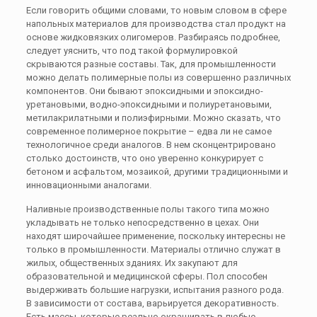
Если говорить общими словами, то новым словом в сфере
напольных материалов для производства стал продукт на
основе жидковязких олигомеров. Разбираясь подробнее,
следует уяснить, что под такой формулировкой
скрываются разные составы. Так, для промышленности
можно делать полимерные полы из совершенно различных
компонентов. Они бывают эпоксидными и эпоксидно-
уретановыми, водно-эпоксидными и полиуретановыми,
метилакрилатными и полиэфирными. Можно сказать, что
современное полимерное покрытие – едва ли не самое
технологичное среди аналогов. В нем сконцентрировано
столько достоинств, что оно уверенно конкурирует с
бетоном и асфальтом, мозаикой, другими традиционными и
инновационными аналогами.
Наливные производственные полы такого типа можно
укладывать не только непосредственно в цехах. Они
находят широчайшее применение, поскольку интересны не
только в промышленности. Материалы отлично служат в
жилых, общественных зданиях. Их закупают для
образовательной и медицинской сферы. Пол способен
выдерживать большие нагрузки, испытания разного рода.
В зависимости от состава, варьируется декоративность.
Есть массы, которые реально окрашивать в любые