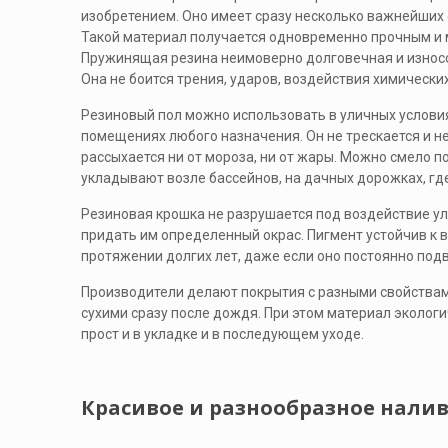
изобретением. Оно имеет сразу несколько важнейших 
Такой материал получается одновременно прочным и 
Пружинящая резина неимоверно долговечная и износ
Она не боится трения, ударов, воздействия химически
Резиновый пол можно использовать в уличных условия
помещениях любого назначения. Он не трескается и н
рассыхается ни от мороза, ни от жары. Можно смело п
укладывают возле бассейнов, на дачных дорожках, где
Резиновая крошка не разрушается под воздействие ул
придать им определенный окрас. Пигмент устойчив к 
протяжении долгих лет, даже если оно постоянно по
Производители делают покрытия с разными свойствами
сухими сразу после дождя. При этом материал эколог
прост и в укладке и в последующем уходе.
Красивое и разнообразное нали