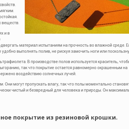
свойств.
мягким.
остойкая.
х веществ.
х и в
е
одвергать материал испытаниям на прочность во влажной среде. Е
 удобно выполнять полив, не рискуя замочить ноги или поскользну
ьтрафиолета. В производстве полов используется краситель, чтоб
выгоранию, так что покрытие остается равномерно окрашенным на
двержено воздействию солнечных лучей.
. Они могут пропускать влагу, так что полы моментально становя
ически чистый и безвредный для человека и природы. Он максимал
вное покрытие из резиновой крошки.