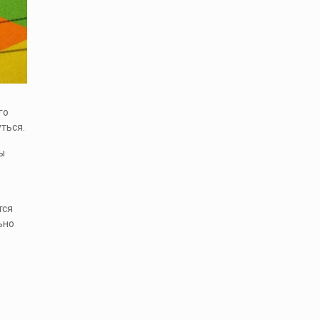
го
ться.
ы
тся
ьно