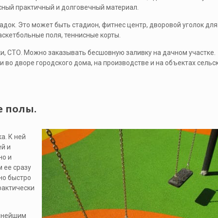
сный практичный и долговечный материал.
адок. Это может быть стадион, фитнес центр, дворовой уголок для
баскетбольные поля, теннисные корты.
ки, СТО. Можно заказывать бесшовную заливку на дачном участке.
 во дворе городского дома, на производстве и на объектах сельс
 полы.
а. К ней
й и
но и
 ее сразу
но быстро
рактически
еннейшим