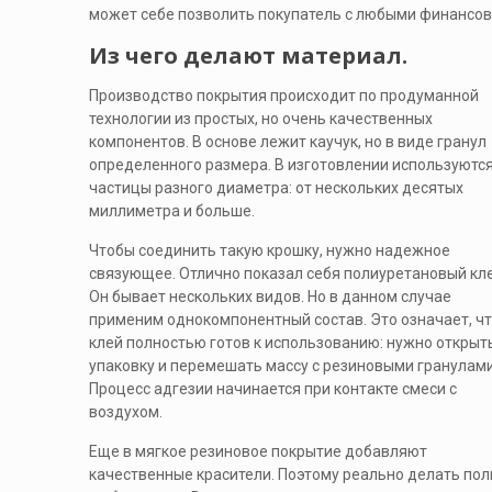
может себе позволить покупатель с любыми финансо
Из чего делают материал.
Производство покрытия происходит по продуманной
технологии из простых, но очень качественных
компонентов. В основе лежит каучук, но в виде гранул
определенного размера. В изготовлении используютс
частицы разного диаметра: от нескольких десятых
миллиметра и больше.
Чтобы соединить такую крошку, нужно надежное
связующее. Отлично показал себя полиуретановый кле
Он бывает нескольких видов. Но в данном случае
применим однокомпонентный состав. Это означает, ч
клей полностью готов к использованию: нужно открыт
упаковку и перемешать массу с резиновыми гранулами
Процесс адгезии начинается при контакте смеси с
воздухом.
Еще в мягкое резиновое покрытие добавляют
качественные красители. Поэтому реально делать пол