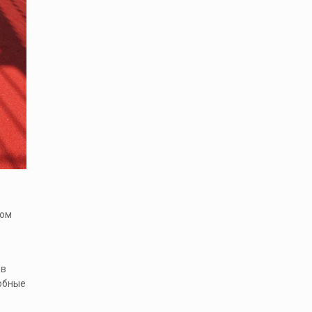
ком
 в
добные