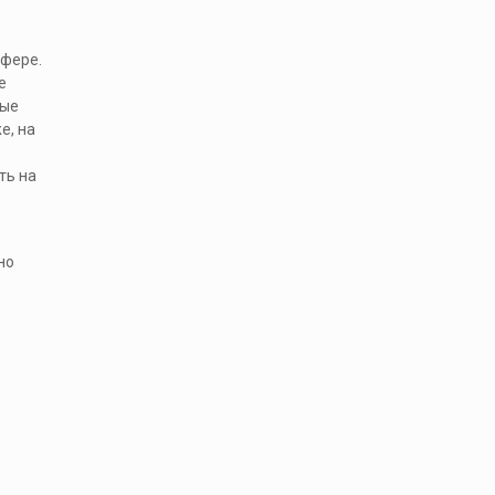
сфере.
е
ные
е, на
ть на
но