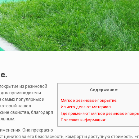
е.
покрытие из резиновой
Содержание:
одня производители
з самых популярных и
Мягкое резиновое покрытие.
 который нашел
Из чего делают материал.
ские свойства, благодаря
Где применяют мягкое резиновое покры
альным.
Полезная информация:
именения. Она прекрасно
т ценится за его безопасность, комфорт и доступную стоимость. Е