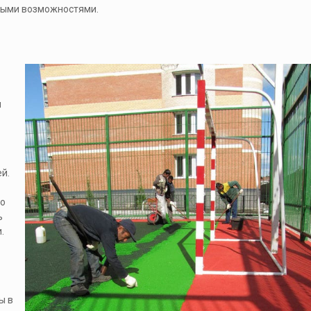
выми возможностями.
я
й.
то
ь
.
ы в