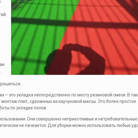
е
тий
чае
.
крошиться.
х – это укладка непосредственно по месту резиновой смеси. В та
 монтаж плит, сделанных из каучуковой массы. Это более простое
боты по укладке полов.
пользовании. Они совершенно неприхотливые и нетребовательные
рактически не пачкается. Для уборки можно использовать любые у