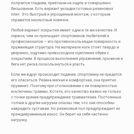
получится гладким, приятным на ощупь и совершенно
бесшовным. Есть вариант укладки готовых резиновых
плит. Это быстрый и упрощенный монтаж, с которым
справится неопытный новичок.
Любой вариант покрытия имеет одни и те же качества. И
первое, чем он прельщает спортсменов любителей и
профессионалов – его противоскользящая поверхность и
пружинящая структура. На материале ноги стоят твердо и
уверенно, ощутимо превосходное сцепление обуви с
покрытием. В процессе выполнения упражнений, прыжков и
бега нет риска поскользнуться и упасть.
Если же вдруг происходит падение, спортсмену не придется
его опасаться. Резина мягкая и комфортная, она приятно
пружинит. Поэтому при столкновении с ее поверхностью
исключены травмы. Кстати, это качество важно не только
с точки зрения предупреждения травматизма. Постоянные
толчки и другие нагрузки опасны тем, что они способны
навредить суставам. Но резиновый пол предупреждает их
преждевременный износ. Он берет на себя частично
нагрузку.