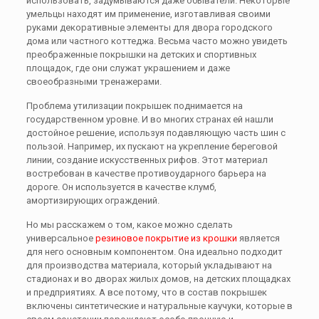
использовать, задумываются даже обыватели. Некоторые
умельцы находят им применение, изготавливая своими
руками декоративные элементы для двора городского
дома или частного коттеджа. Весьма часто можно увидеть
преображенные покрышки на детских и спортивных
площадок, где они служат украшением и даже
своеобразными тренажерами.
Проблема утилизации покрышек поднимается на
государственном уровне. И во многих странах ей нашли
достойное решение, используя подавляющую часть шин с
пользой. Например, их пускают на укрепление береговой
линии, создание искусственных рифов. Этот материал
востребован в качестве противоударного барьера на
дороге. Он используется в качестве клумб,
амортизирующих ограждений.
Но мы расскажем о том, какое можно сделать
универсальное
резиновое покрытие из
крошки
является
для него основным компонентом. Она идеально подходит
для производства материала, который укладывают на
стадионах и во дворах жилых домов, на детских площадках
и предприятиях. А все потому, что в состав покрышек
включены синтетические и натуральные каучуки, которые в