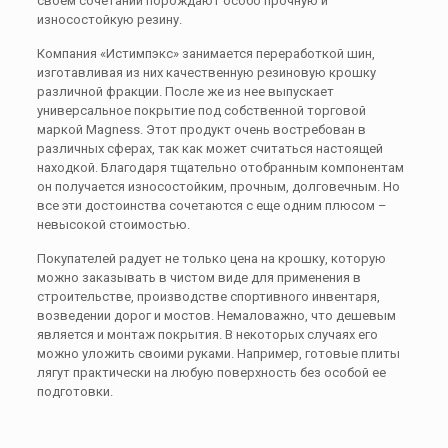
своем сочетании порождают особо прочную и
износостойкую резину.
Компания «Истимпэкс» занимается переработкой шин,
изготавливая из них качественную резиновую крошку
различной фракции. После же из нее выпускает
универсальное покрытие под собственной торговой
маркой Magness. Этот продукт очень востребован в
различных сферах, так как может считаться настоящей
находкой. Благодаря тщательно отобранным компонентам
он получается износостойким, прочным, долговечным. Но
все эти достоинства сочетаются с еще одним плюсом –
невысокой стоимостью.
Покупателей радует не только цена на крошку, которую
можно заказывать в чистом виде для применения в
строительстве, производстве спортивного инвентаря,
возведении дорог и мостов. Немаловажно, что дешевым
является и монтаж покрытия. В некоторых случаях его
можно уложить своими руками. Например, готовые плиты
лягут практически на любую поверхность без особой ее
подготовки.