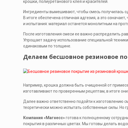
крошки, полиуретанового клея и красителей.
Ингредиенты вымешивают, чтобы смесь получилась од
В итоге обеспечена отличная адгезия, а это означает,
и испытания: материал останется монолитным на про
После изготовления смеси ее важно распределить ра
Упрощает задачу использование специальной техники.
одинаковым по толщине.
Делаем бесшовное резиновое по
Например, крошка должна быть очищенной от примесе
изготавливают по проверенным рецептам, в итоге они
Далее важно ответственно подойти к изготовлению см
теоретически можно испытать собственные силы. Но 
Компания «Магнесс»
готова к полноценному сотрудн
покрытия в различных цветах. Мы готовы делать водо