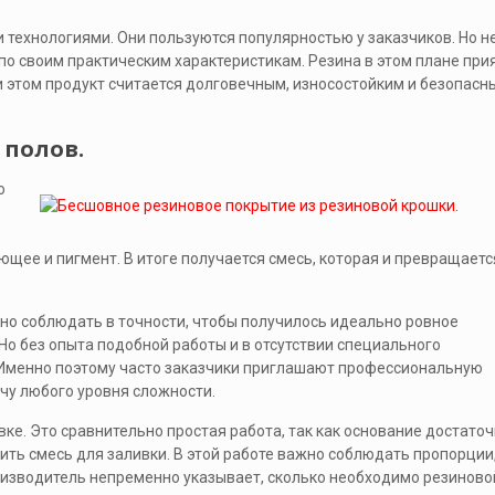
технологиями. Они пользуются популярностью у заказчиков. Но не
по своим практическим характеристикам. Резина в этом плане при
и этом продукт считается долговечным, износостойким и безопасн
 полов.
о
щее и пигмент. В итоге получается смесь, которая и превращаетс
жно соблюдать в точности, чтобы получилось идеально ровное
Но без опыта подобной работы и в отсутствии специального
 Именно поэтому часто заказчики приглашают профессиональную
ачу любого уровня сложности.
ке. Это сравнительно простая работа, так как основание достато
ить смесь для заливки. В этой работе важно соблюдать пропорции
изводитель непременно указывает, сколько необходимо резиново