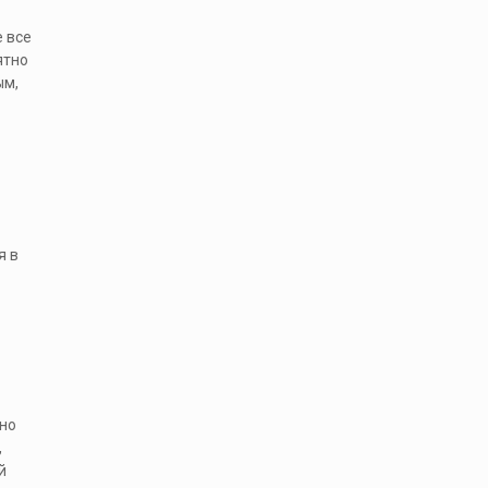
 все
ятно
ым,
я в
чно
,
й