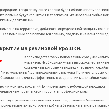
нородной. Тогда связующее хорошо будет обволакивать все част
 что полы не будут крошиться и трескаться. Им неопасны любые наг
тяжении десятилетий.
вномерно по территории, добиваясь определенной толщины покрыт
 С ее помощью пол получается ровным, гладким и на всей площад
крытие из резиновой крошки.
В производстве таких полов важны сразу несколько
моментов. Необходимо купить высококачественные
компоненты, которые не подведут во время службы
й и измельченной до определенного размера. Полиуретановые кл
 безопасны, но очень эффективны в соединении мельчайших части
еси и монтажу покрытий. Если речь идет о небольшой площадке,
грандиозные проекты стоит поручать профессионалам.
ичеству с разными заказчиками. У нас представлены бесшовные
проницаемые полы, которые удобны и безопасны в эксплуатации. 