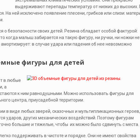
экстремальных климатических условиях. Они прекрасно
выдерживают перепады температур от низких до высоких. 
я. На ней исключено появление плесени, грибков или слизи: матер
м.
я о безопасности своих детей. Резина обладает особой фактурой:
то когда малыш забирается на такую фигуру, ни ручки, ни ножки не
 амортизирует: в случае удара или падения об нее невозможно
емные фигуры для детей
ют в любые
, а
остаются к ним равнодушными. Можно использовать фигуры для
ного центра, приусадебной территории.
и в виде любых зверей, сказочных и мультипликационных героев,
тся ударов, других механических воздействий. Поэтому фигурам
очно большие и тяжелые, чтобы их можно было сдвинуть с места.
легко поддерживать в чистоте и порядке. Они не имеют свойства