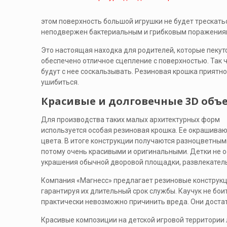
этом поверхность большой игрушки не будет трескатьс
неподвержен бактериальным и грибковым поражения
Это настоящая находка для родителей, которые пекутс
обеспечено отличное сцепление с поверхностью. Так ч
будут с нее соскальзывать. Резиновая крошка приятно
ушибиться.
Красивые и долговечные 3D объ
Для производства таких малых архитектурных форм
используется особая резиновая крошка. Ее окрашива
цвета. В итоге конструкции получаются разноцветными
потому очень красивыми и оригинальными. Детки не 
украшения обычной дворовой площадки, развлекатель
Компания «Магнесс» предлагает резиновые конструкци
гарантируя их длительный срок службы. Каучук не бои
практически невозможно причинить вреда. Они достат
Красивые композиции на детской игровой территории 