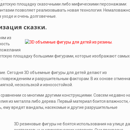
ь детскую площадку сказочными либо мифическими персонажами:
тазии позволяет реализовывать новая технология. Немаловажно
в уходе и очень долговечные.
зация сказки.
оям из
ность
 пожелания
детскую площадку большими фигурами, которые изображают самых
ние. Сегодня 3D объемные фигуры для детей делают из
 повреждениям и разрушительным факторам. В их основе отменн
ягкой, нескользкой и износостойкой.
сравнении со многими другими конструкциями. Совсем недавно н
лия из металла либо дерева. Первый материал боится влажности, 
ь, ему вредят вандалы, насекомые и другие разрушительные
3D резиновые фигуры не боятся использования на улице д