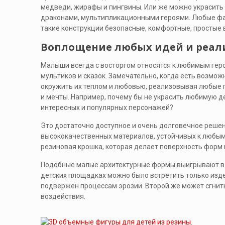
медведи, жирафы и пингвины. Или же можно украсит
драконами, мультипликационными героями. Любые фан
такие конструкции безопасные, комфортные, простые 
Воплощение любых идей и реали
Малыши всегда с восторгом относятся к любимым гер
мультиков и сказок. Замечательно, когда есть возмож
окружить их теплом и любовью, реализовывая любые
и мечты. Например, почему бы не украсить любимую 
интересных и популярных персонажей?
Это достаточно доступное и очень долговечное реше
высококачественных материалов, устойчивых к любым
резиновая крошка, которая делает поверхность форм м
Подобные малые архитектурные формы выигрывают в 
детских площадках можно было встретить только изде
подвержен процессам эрозии. Второй же может сгнит
воздействия.