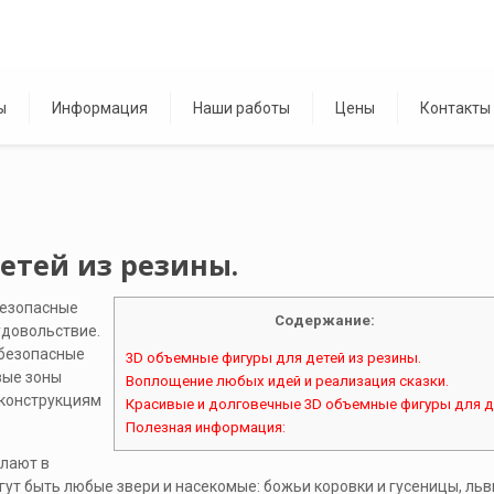
ы
Информация
Наши работы
Цены
Контакты
етей из резины.
безопасные
Содержание:
 удовольствие.
 безопасные
3D объемные фигуры для детей из резины.
вые зоны
Воплощение любых идей и реализация сказки.
 конструкциям
Красивые и долговечные 3D объемные фигуры для д
Полезная информация:
елают в
ут быть любые звери и насекомые: божьи коровки и гусеницы, льв