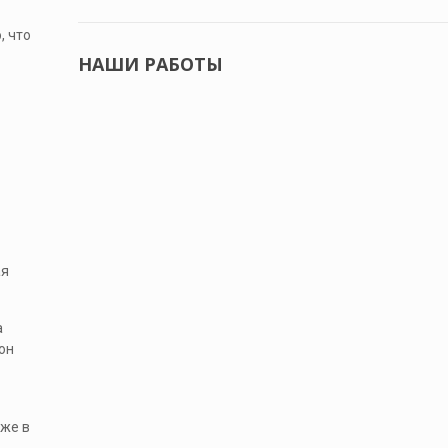
, что
НАШИ РАБОТЫ
ая
а
он
аже в